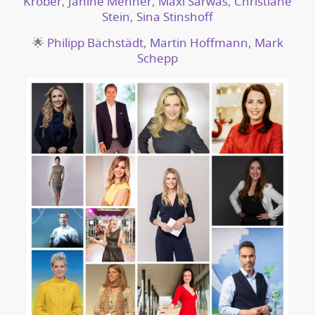
Kröber
,
Janine Mehner
,
Maxi Sarwas
,
Christiane
Stein
,
Sina Stinshoff
🌟
Philipp Bächstädt
,
Martin Hoffmann
,
Mark
Schepp